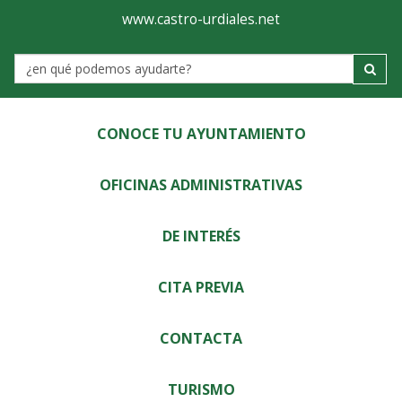
Ayuntamiento
Visor
www.castro-urdiales.net
de
Label
Castro-
Urdiales
CONOCE TU AYUNTAMIENTO
OFICINAS ADMINISTRATIVAS
DE INTERÉS
CITA PREVIA
CONTACTA
TURISMO