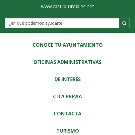
Ayuntamiento
Visor
www.castro-urdiales.net
de
Label
Castro-
Urdiales
CONOCE TU AYUNTAMIENTO
OFICINAS ADMINISTRATIVAS
DE INTERÉS
CITA PREVIA
CONTACTA
TURISMO