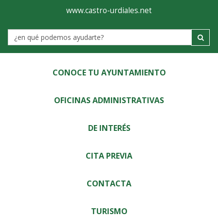
Ayuntamiento
Visor
www.castro-urdiales.net
de
Label
Castro-
Urdiales
CONOCE TU AYUNTAMIENTO
OFICINAS ADMINISTRATIVAS
DE INTERÉS
CITA PREVIA
CONTACTA
TURISMO