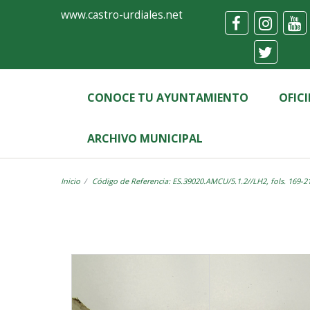
Ayuntamiento
Visor
www.castro-urdiales.net
de
Castro-
Urdiales
CONOCE TU AYUNTAMIENTO
OFIC
ARCHIVO MUNICIPAL
Inicio
Código de Referencia: ES.39020.AMCU/5.1.2//LH2, fols. 169-2