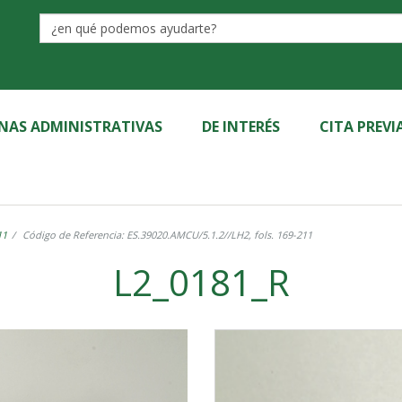
Label
INAS ADMINISTRATIVAS
DE INTERÉS
CITA PREVI
11
Código de Referencia: ES.39020.AMCU/5.1.2//LH2, fols. 169-211
L2_0181_R