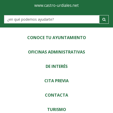
Ayuntamiento
Visor
www.castro-urdiales.net
de
Label
Castro-
Urdiales
CONOCE TU AYUNTAMIENTO
OFICINAS ADMINISTRATIVAS
DE INTERÉS
CITA PREVIA
CONTACTA
TURISMO