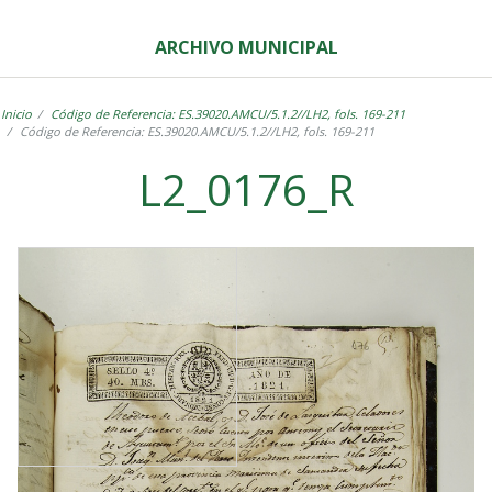
ARCHIVO MUNICIPAL
Inicio
Código de Referencia: ES.39020.AMCU/5.1.2//LH2, fols. 169-211
Código de Referencia: ES.39020.AMCU/5.1.2//LH2, fols. 169-211
L2_0176_R