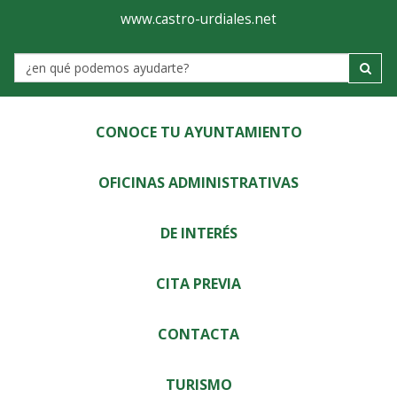
Ayuntamiento
Visor
www.castro-urdiales.net
de
Label
Castro-
Urdiales
CONOCE TU AYUNTAMIENTO
OFICINAS ADMINISTRATIVAS
DE INTERÉS
CITA PREVIA
CONTACTA
TURISMO