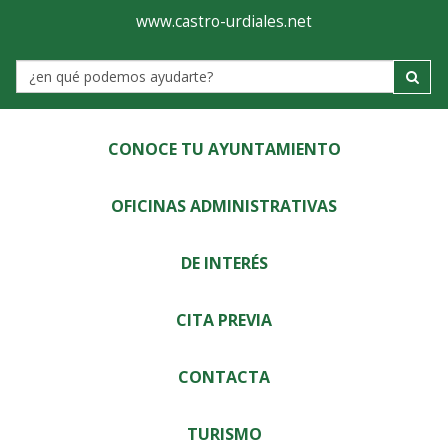
Ayuntamiento
Visor
www.castro-urdiales.net
de
Label
Castro-
Urdiales
CONOCE TU AYUNTAMIENTO
OFICINAS ADMINISTRATIVAS
DE INTERÉS
CITA PREVIA
CONTACTA
TURISMO