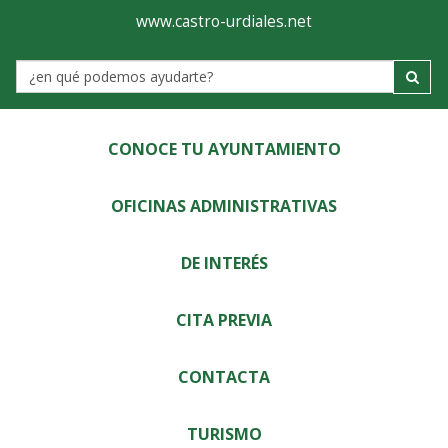
Ayuntamiento
Visor
www.castro-urdiales.net
de
Label
Castro-
Urdiales
CONOCE TU AYUNTAMIENTO
OFICINAS ADMINISTRATIVAS
DE INTERÉS
CITA PREVIA
CONTACTA
TURISMO