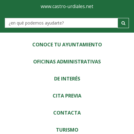
Ayuntamiento
Visor
www.castro-urdiales.net
de
Label
Castro-
Urdiales
CONOCE TU AYUNTAMIENTO
OFICINAS ADMINISTRATIVAS
DE INTERÉS
CITA PREVIA
CONTACTA
TURISMO