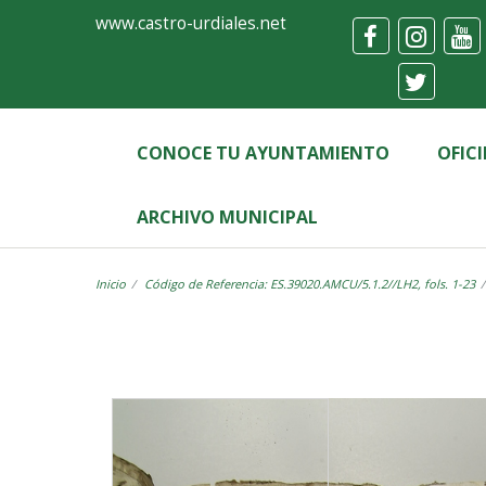
Ayuntamiento
Visor
www.castro-urdiales.net
de
Castro-
Urdiales
CONOCE TU AYUNTAMIENTO
OFIC
ARCHIVO MUNICIPAL
Inicio
Código de Referencia: ES.39020.AMCU/5.1.2//LH2, fols. 1-23