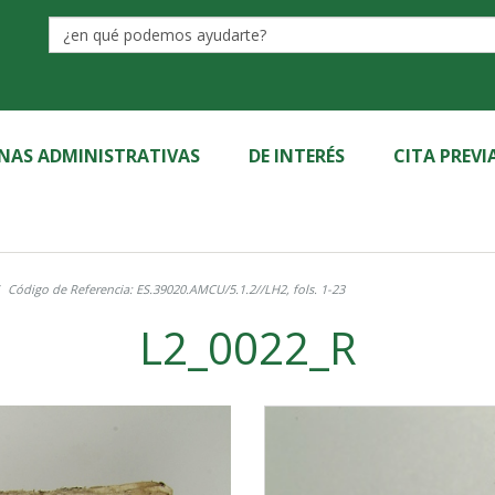
Label
INAS ADMINISTRATIVAS
DE INTERÉS
CITA PREVI
Código de Referencia: ES.39020.AMCU/5.1.2//LH2, fols. 1-23
L2_0022_R