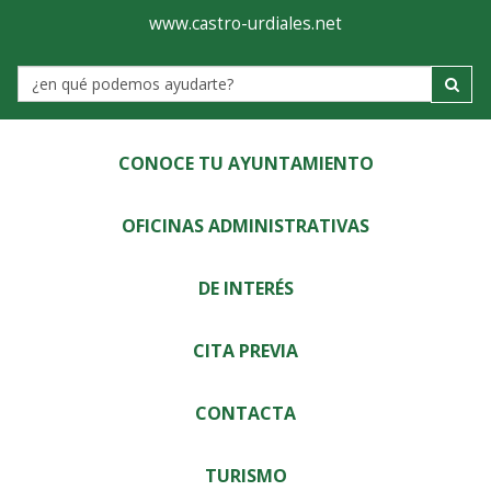
Ayuntamiento
Visor
www.castro-urdiales.net
de
Label
Castro-
Urdiales
CONOCE TU AYUNTAMIENTO
OFICINAS ADMINISTRATIVAS
DE INTERÉS
CITA PREVIA
CONTACTA
TURISMO