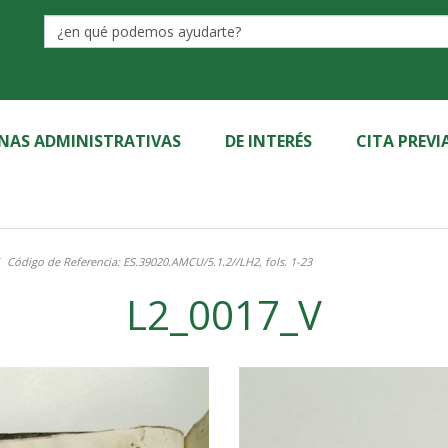
Label
INAS ADMINISTRATIVAS
DE INTERÉS
CITA PREVI
Código de Referencia: ES.39020.AMCU/5.1.2//LH2, fols. 1-23
L2_0017_V