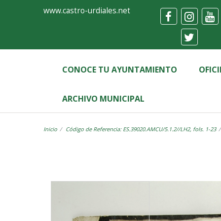
Ayuntamiento
Visor
www.castro-urdiales.net
de
Castro-
Urdiales
CONOCE TU AYUNTAMIENTO
OFIC
ARCHIVO MUNICIPAL
Inicio
Código de Referencia: ES.39020.AMCU/5.1.2//LH2, fols. 1-23