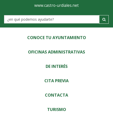
Ayuntamiento
Visor
www.castro-urdiales.net
de
Label
Castro-
Urdiales
CONOCE TU AYUNTAMIENTO
OFICINAS ADMINISTRATIVAS
DE INTERÉS
CITA PREVIA
CONTACTA
TURISMO