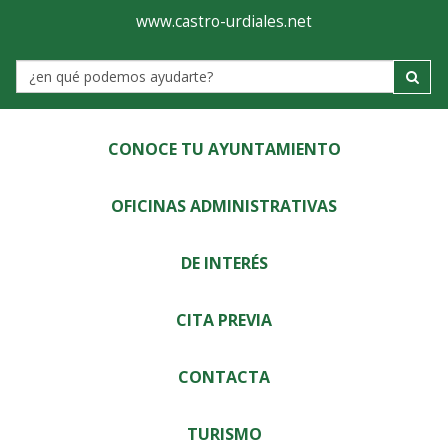
Ayuntamiento
Visor
www.castro-urdiales.net
de
Label
Castro-
Urdiales
CONOCE TU AYUNTAMIENTO
OFICINAS ADMINISTRATIVAS
DE INTERÉS
CITA PREVIA
CONTACTA
TURISMO