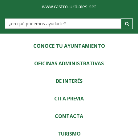
Ayuntamiento
Visor
www.castro-urdiales.net
de
Label
Castro-
Urdiales
CONOCE TU AYUNTAMIENTO
OFICINAS ADMINISTRATIVAS
DE INTERÉS
CITA PREVIA
CONTACTA
TURISMO