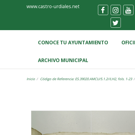
Ayuntamiento
Visor
www.castro-urdiales.net
de
Castro-
Urdiales
CONOCE TU AYUNTAMIENTO
OFIC
ARCHIVO MUNICIPAL
Inicio
Código de Referencia: ES.39020.AMCU/5.1.2//LH2, fols. 1-23