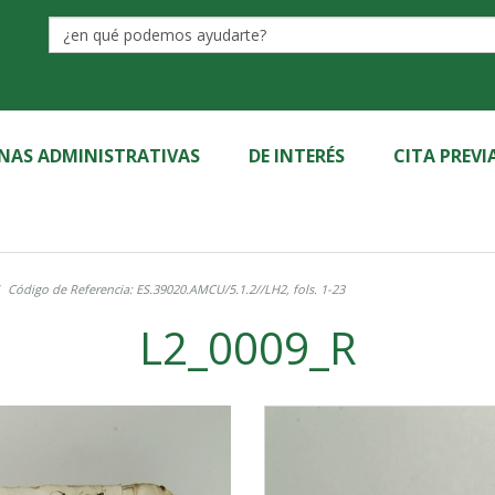
Label
INAS ADMINISTRATIVAS
DE INTERÉS
CITA PREVI
Código de Referencia: ES.39020.AMCU/5.1.2//LH2, fols. 1-23
L2_0009_R