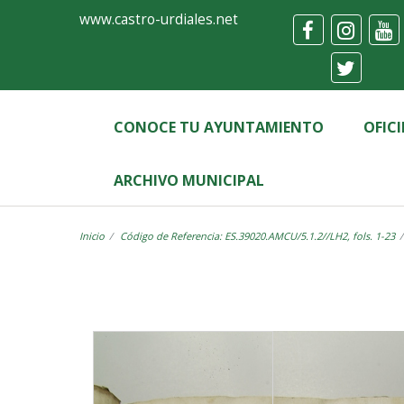
Ayuntamiento
Visor
www.castro-urdiales.net
de
Castro-
Urdiales
CONOCE TU AYUNTAMIENTO
OFIC
ARCHIVO MUNICIPAL
Inicio
Código de Referencia: ES.39020.AMCU/5.1.2//LH2, fols. 1-23