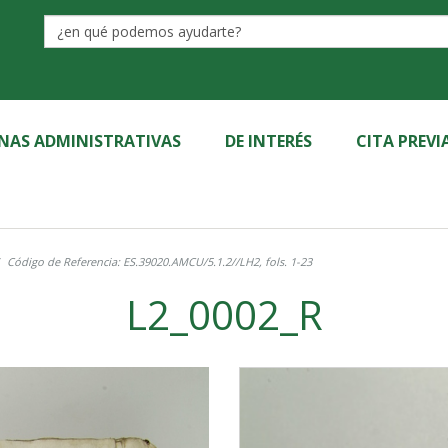
Label
INAS ADMINISTRATIVAS
DE INTERÉS
CITA PREVI
Código de Referencia: ES.39020.AMCU/5.1.2//LH2, fols. 1-23
L2_0002_R