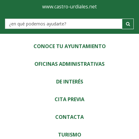
Ayuntamiento
Visor
www.castro-urdiales.net
de
Label
Castro-
Urdiales
CONOCE TU AYUNTAMIENTO
OFICINAS ADMINISTRATIVAS
DE INTERÉS
CITA PREVIA
CONTACTA
TURISMO