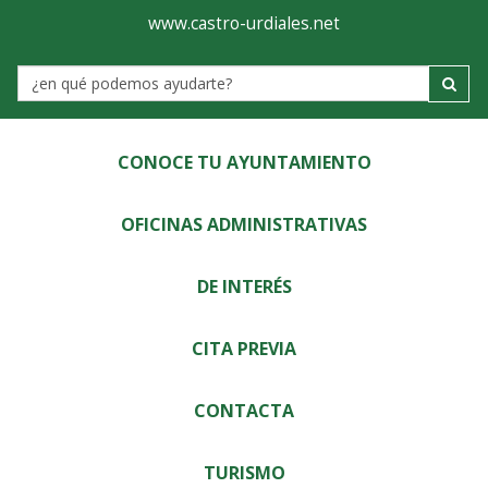
Ayuntamiento
Visor
www.castro-urdiales.net
de
Label
Castro-
Urdiales
CONOCE TU AYUNTAMIENTO
OFICINAS ADMINISTRATIVAS
DE INTERÉS
CITA PREVIA
CONTACTA
TURISMO