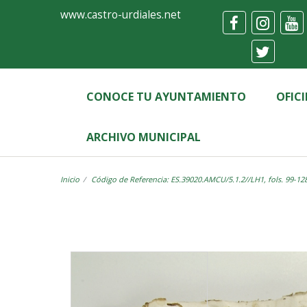
Ayuntamiento
Visor
www.castro-urdiales.net
de
Castro-
Urdiales
CONOCE TU AYUNTAMIENTO
OFIC
ARCHIVO MUNICIPAL
Inicio
Código de Referencia: ES.39020.AMCU/5.1.2//LH1, fols. 99-12