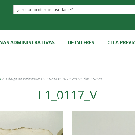
Label
INAS ADMINISTRATIVAS
DE INTERÉS
CITA PREVI
8
Código de Referencia: ES.39020.AMCU/5.1.2//LH1, fols. 99-128
L1_0117_V