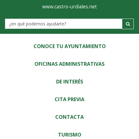
Ayuntamiento
Visor
www.castro-urdiales.net
de
Label
Castro-
Urdiales
CONOCE TU AYUNTAMIENTO
OFICINAS ADMINISTRATIVAS
DE INTERÉS
CITA PREVIA
CONTACTA
TURISMO