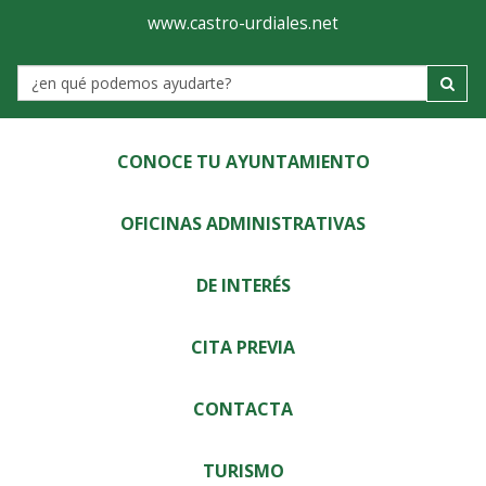
Ayuntamiento
Visor
www.castro-urdiales.net
de
Label
Castro-
Urdiales
CONOCE TU AYUNTAMIENTO
OFICINAS ADMINISTRATIVAS
DE INTERÉS
CITA PREVIA
CONTACTA
TURISMO