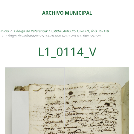
ARCHIVO MUNICIPAL
Inicio
Código de Referencia: ES.39020.AMCU/5.1.2//LH1, fols. 99-128
Código de Referencia: ES.39020.AMCU/5.1.2//LH1, fols. 99-128
L1_0114_V