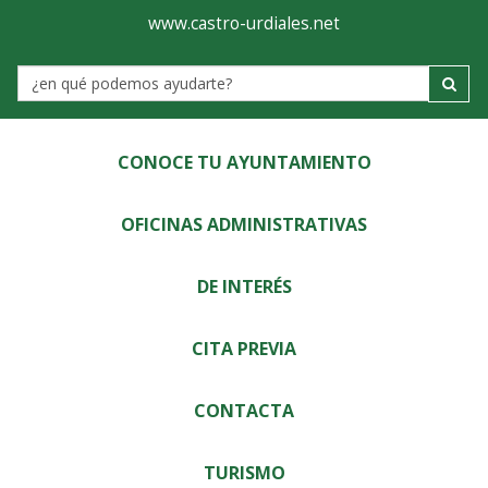
Ayuntamiento
Visor
www.castro-urdiales.net
de
Label
Castro-
Urdiales
CONOCE TU AYUNTAMIENTO
OFICINAS ADMINISTRATIVAS
DE INTERÉS
CITA PREVIA
CONTACTA
TURISMO