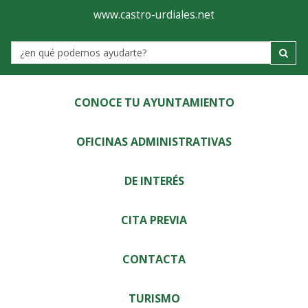
Ayuntamiento
Visor
www.castro-urdiales.net
de
Label
Castro-
Urdiales
CONOCE TU AYUNTAMIENTO
OFICINAS ADMINISTRATIVAS
DE INTERÉS
CITA PREVIA
CONTACTA
TURISMO