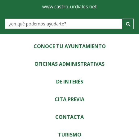
Ayuntamiento
Visor
www.castro-urdiales.net
de
Label
Castro-
Urdiales
CONOCE TU AYUNTAMIENTO
OFICINAS ADMINISTRATIVAS
DE INTERÉS
CITA PREVIA
CONTACTA
TURISMO