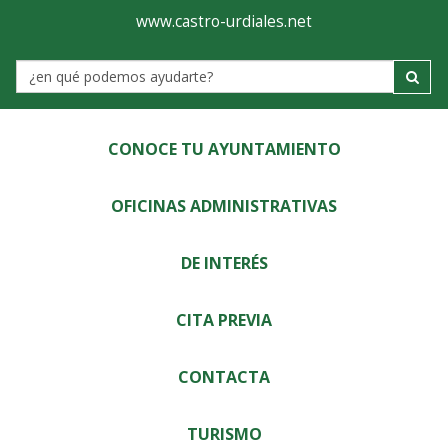
Ayuntamiento
Visor
www.castro-urdiales.net
de
Label
Castro-
Urdiales
CONOCE TU AYUNTAMIENTO
OFICINAS ADMINISTRATIVAS
DE INTERÉS
CITA PREVIA
CONTACTA
TURISMO