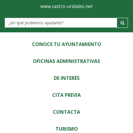
Ayuntamiento
Visor
www.castro-urdiales.net
de
Label
Castro-
Urdiales
CONOCE TU AYUNTAMIENTO
OFICINAS ADMINISTRATIVAS
DE INTERÉS
CITA PREVIA
CONTACTA
TURISMO