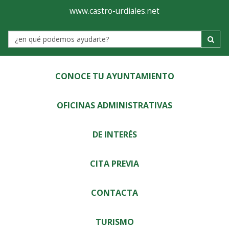
Ayuntamiento
Visor
www.castro-urdiales.net
de
Label
Castro-
Urdiales
CONOCE TU AYUNTAMIENTO
OFICINAS ADMINISTRATIVAS
DE INTERÉS
CITA PREVIA
CONTACTA
TURISMO