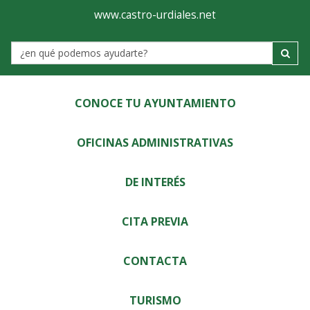
Ayuntamiento
Visor
www.castro-urdiales.net
de
Label
Castro-
Urdiales
CONOCE TU AYUNTAMIENTO
OFICINAS ADMINISTRATIVAS
DE INTERÉS
CITA PREVIA
CONTACTA
TURISMO