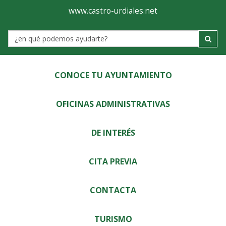
Ayuntamiento
Visor
www.castro-urdiales.net
de
Label
Castro-
Urdiales
CONOCE TU AYUNTAMIENTO
OFICINAS ADMINISTRATIVAS
DE INTERÉS
CITA PREVIA
CONTACTA
TURISMO