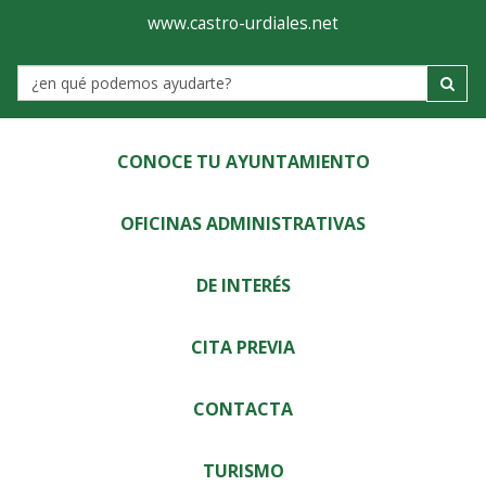
Ayuntamiento
Visor
www.castro-urdiales.net
de
Label
Castro-
Urdiales
CONOCE TU AYUNTAMIENTO
OFICINAS ADMINISTRATIVAS
DE INTERÉS
CITA PREVIA
CONTACTA
TURISMO