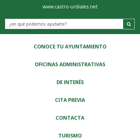
Ayuntamiento
Visor
www.castro-urdiales.net
de
Label
Castro-
Urdiales
CONOCE TU AYUNTAMIENTO
OFICINAS ADMINISTRATIVAS
DE INTERÉS
CITA PREVIA
CONTACTA
TURISMO