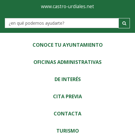
Ayuntamiento
Visor
www.castro-urdiales.net
de
Label
Castro-
Urdiales
CONOCE TU AYUNTAMIENTO
OFICINAS ADMINISTRATIVAS
DE INTERÉS
CITA PREVIA
CONTACTA
TURISMO