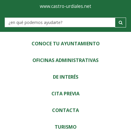
Ayuntamiento
Visor
www.castro-urdiales.net
de
Label
Castro-
Urdiales
CONOCE TU AYUNTAMIENTO
OFICINAS ADMINISTRATIVAS
DE INTERÉS
CITA PREVIA
CONTACTA
TURISMO