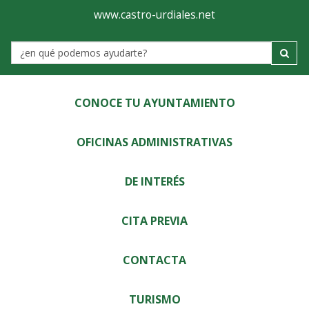
Ayuntamiento
Visor
www.castro-urdiales.net
de
Label
Castro-
Urdiales
CONOCE TU AYUNTAMIENTO
OFICINAS ADMINISTRATIVAS
DE INTERÉS
CITA PREVIA
CONTACTA
TURISMO