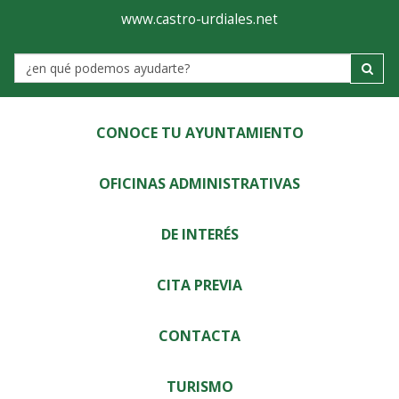
Ayuntamiento
Visor
www.castro-urdiales.net
de
Label
Castro-
Urdiales
CONOCE TU AYUNTAMIENTO
OFICINAS ADMINISTRATIVAS
DE INTERÉS
CITA PREVIA
CONTACTA
TURISMO