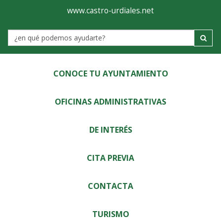
Ayuntamiento
Visor
www.castro-urdiales.net
de
Label
Castro-
Urdiales
CONOCE TU AYUNTAMIENTO
OFICINAS ADMINISTRATIVAS
DE INTERÉS
CITA PREVIA
CONTACTA
TURISMO