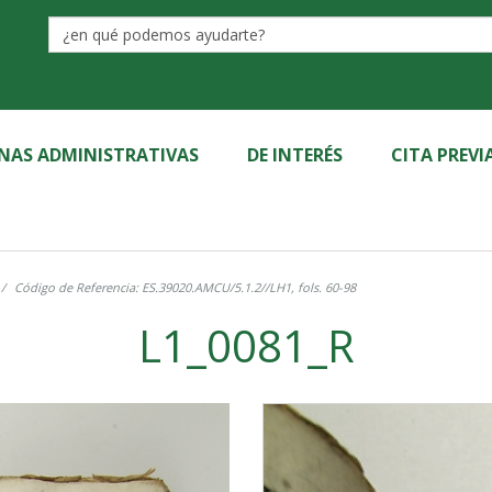
Label
INAS ADMINISTRATIVAS
DE INTERÉS
CITA PREVI
Código de Referencia: ES.39020.AMCU/5.1.2//LH1, fols. 60-98
L1_0081_R