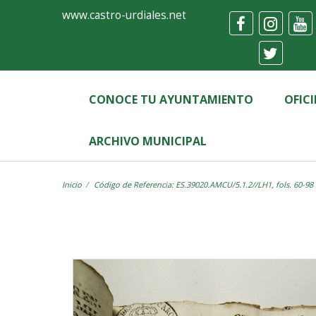
Ayuntamiento
Visor
www.castro-urdiales.net
de
Castro-
Urdiales
CONOCE TU AYUNTAMIENTO
OFIC
ARCHIVO MUNICIPAL
Inicio
Código de Referencia: ES.39020.AMCU/5.1.2//LH1, fols. 60-98