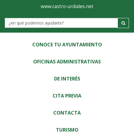
Ayuntamiento
Visor
www.castro-urdiales.net
de
Label
Castro-
Urdiales
CONOCE TU AYUNTAMIENTO
OFICINAS ADMINISTRATIVAS
DE INTERÉS
CITA PREVIA
CONTACTA
TURISMO