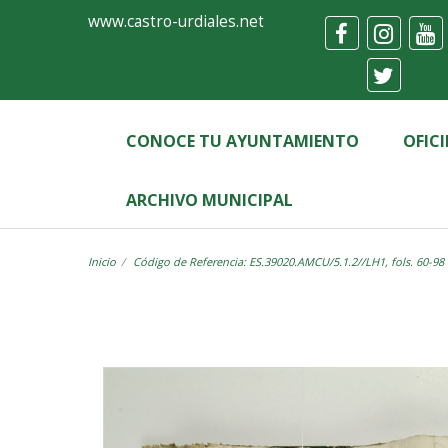
Ayuntamiento
Visor
www.castro-urdiales.net
de
Castro-
Urdiales
CONOCE TU AYUNTAMIENTO
OFIC
ARCHIVO MUNICIPAL
Inicio
Código de Referencia: ES.39020.AMCU/5.1.2//LH1, fols. 60-98