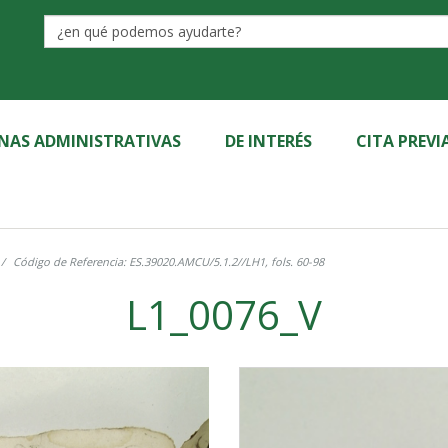
Label
INAS ADMINISTRATIVAS
DE INTERÉS
CITA PREVI
Código de Referencia: ES.39020.AMCU/5.1.2//LH1, fols. 60-98
L1_0076_V