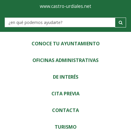
Ayuntamiento
Visor
www.castro-urdiales.net
de
Label
Castro-
Urdiales
CONOCE TU AYUNTAMIENTO
OFICINAS ADMINISTRATIVAS
DE INTERÉS
CITA PREVIA
CONTACTA
TURISMO