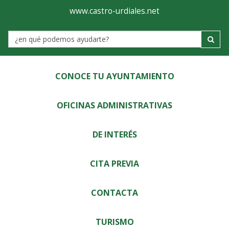
Ayuntamiento
Visor
www.castro-urdiales.net
de
Label
Castro-
Urdiales
CONOCE TU AYUNTAMIENTO
OFICINAS ADMINISTRATIVAS
DE INTERÉS
CITA PREVIA
CONTACTA
TURISMO