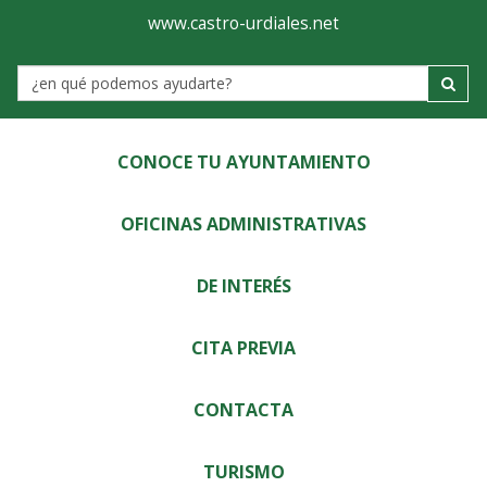
Ayuntamiento
Visor
www.castro-urdiales.net
de
Label
Castro-
Urdiales
CONOCE TU AYUNTAMIENTO
OFICINAS ADMINISTRATIVAS
DE INTERÉS
CITA PREVIA
CONTACTA
TURISMO