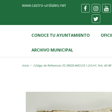
Ayuntamiento
Visor
www.castro-urdiales.net
de
Castro-
Urdiales
CONOCE TU AYUNTAMIENTO
OFIC
ARCHIVO MUNICIPAL
Inicio
Código de Referencia: ES.39020.AMCU/5.1.2//LH1, fols. 60-98