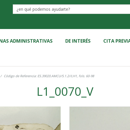
Label
INAS ADMINISTRATIVAS
DE INTERÉS
CITA PREVI
Código de Referencia: ES.39020.AMCU/5.1.2//LH1, fols. 60-98
L1_0070_V