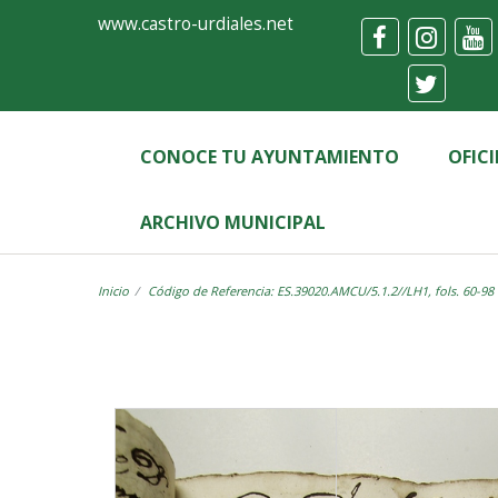
Ayuntamiento
Visor
www.castro-urdiales.net
de
Castro-
Urdiales
CONOCE TU AYUNTAMIENTO
OFIC
ARCHIVO MUNICIPAL
Inicio
Código de Referencia: ES.39020.AMCU/5.1.2//LH1, fols. 60-98