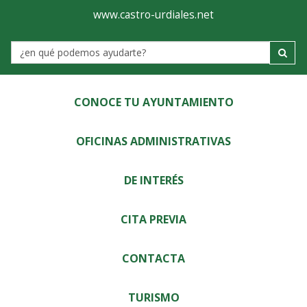
Ayuntamiento
Visor
www.castro-urdiales.net
de
Label
Castro-
Urdiales
CONOCE TU AYUNTAMIENTO
OFICINAS ADMINISTRATIVAS
DE INTERÉS
CITA PREVIA
CONTACTA
TURISMO