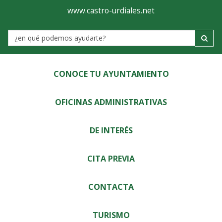
Ayuntamiento
Visor
www.castro-urdiales.net
de
Label
Castro-
Urdiales
CONOCE TU AYUNTAMIENTO
OFICINAS ADMINISTRATIVAS
DE INTERÉS
CITA PREVIA
CONTACTA
TURISMO