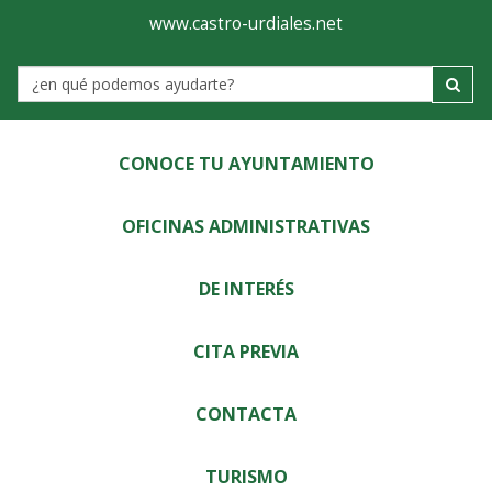
Ayuntamiento
Visor
www.castro-urdiales.net
de
Label
Castro-
Urdiales
CONOCE TU AYUNTAMIENTO
OFICINAS ADMINISTRATIVAS
DE INTERÉS
CITA PREVIA
CONTACTA
TURISMO