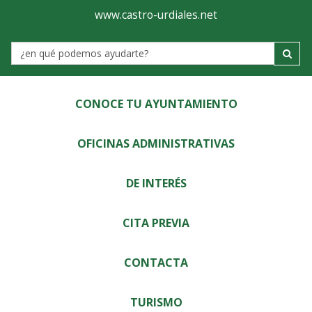
Ayuntamiento
Visor
www.castro-urdiales.net
de
Label
Castro-
Urdiales
CONOCE TU AYUNTAMIENTO
OFICINAS ADMINISTRATIVAS
DE INTERÉS
CITA PREVIA
CONTACTA
TURISMO