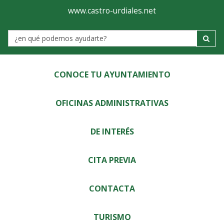
Ayuntamiento
Visor
www.castro-urdiales.net
de
Label
Castro-
Urdiales
CONOCE TU AYUNTAMIENTO
OFICINAS ADMINISTRATIVAS
DE INTERÉS
CITA PREVIA
CONTACTA
TURISMO